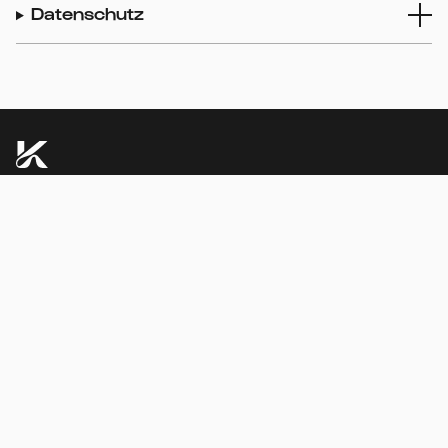
Datenschutz
kphil-News direkt in dein Postfach
Der Newsletter hält dich auf dem Laufenden – mit
Neuigkeiten aus der Kölner Philharmonie, aktuellen
Konzerttipps und exklusiven Angeboten.
ZUM NEWSLETTER